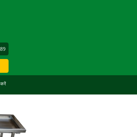
689
 करें