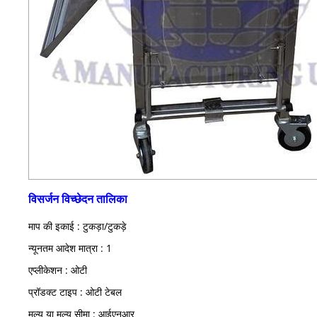
विसर्जन विच्छेदन तालिका
माप की इकाई : टुकड़ा/टुकड़े
न्यूनतम आदेश मात्रा : 1
एप्लीकेशन : ओटी
प्रॉडक्ट टाइप : ओटी टेबल
मूल्य या मूल्य सीमा : आईएनआर